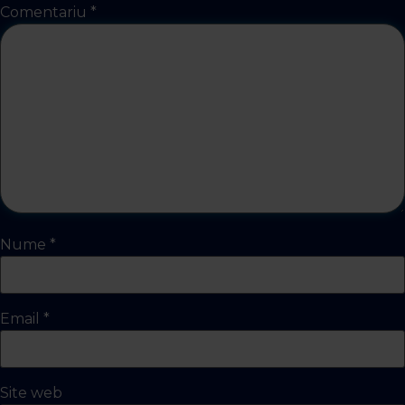
Comentariu
*
Nume
*
Email
*
Site web