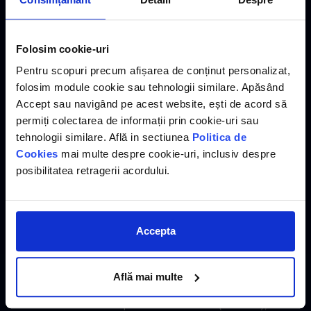
pentru dezvoltatori:
Facility Management și
Energy as a Service
Folosim cookie-uri
Pentru scopuri precum afișarea de conținut personalizat,
folosim module cookie sau tehnologii similare. Apăsând
Un punct de cotitură în discuție a fost
Accept sau navigând pe acest website, ești de acord să
provocarea lansată dezvoltatorilor imobiliari:
de
permiți colectarea de informații prin cookie-uri sau
ce să cedați gratuit infrastructura
tehnologii similare. Află in sectiunea
Politica de
energetică?
Cookies
mai multe despre cookie-uri, inclusiv despre
În modelul clasic, dezvoltatorul investește în
posibilitatea retragerii acordului.
rețele și transformatoare, pe care apoi le predă
operatorului de distribuție. Andrei Ceclan
propune o schimbare de paradigmă:
Accepta
dezvoltatorul poate păstra aceste active și
poate oferi locatarilor servicii de energie
(Energy as a Service).
Află mai multe
Astfel, dezvoltatorul nu mai obține profit doar
din vânzarea apartamentelor (CAPEX), ci