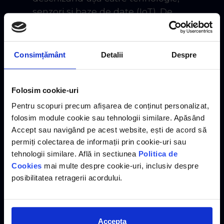
senzori și baze de date (IoT). De
asemenea, impune obligativitatea
urmăririi comportării în timp pentru
anumite categorii de construcții (CC2 și
Consimțământ
Detalii
Despre
CC3).
Sateliții ne măsoară
Folosim cookie-uri
orașul (Tehnologia InSAR)
Pentru scopuri precum afișarea de conținut personalizat,
folosim module cookie sau tehnologii similare. Apăsând
Accept sau navigând pe acest website, ești de acord să
Unul dintre cele mai fascinante momente
permiți colectarea de informații prin cookie-uri sau
ale discuției a fost despre modul în care
tehnologii similare. Află in sectiunea
Politica de
Sixense folosește tehnologia spațială. Au
Cookies
mai multe despre cookie-uri, inclusiv despre
posibilitatea retragerii acordului.
investit în studii satelitare pe București,
folosind tehnologia de teledetecție prin
satelit pentru a măsura deformația
suprafeței terestre.
Accepta