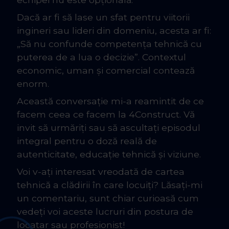
Dacă ar fi să lase un sfat pentru viitorii
ingineri sau lideri din domeniu, acesta ar fi:
„Să nu confunde competența tehnică cu
puterea de a lua o decizie”. Contextul
economic, uman și comercial contează
enorm.
Această conversație mi-a reamintit de ce
facem ceea ce facem la 4Construct. Vă
invit să urmăriți sau să ascultați episodul
integral pentru o doză reală de
autenticitate, educație tehnică și viziune.
Voi v-ați interesat vreodată de cartea
tehnică a clădirii în care locuiți? Lăsați-mi
un comentariu, sunt chiar curioasă cum
vedeți voi aceste lucruri din postura de
locatar sau profesionist!