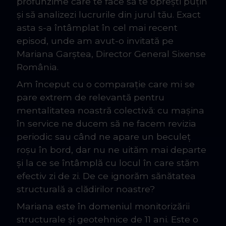
profunzime care te face să te oprești puțin
și să analizezi lucrurile din jurul tău. Exact
asta s-a întâmplat în cel mai recent
episod, unde am avut-o invitată pe
Mariana Garștea, Director General Sixense
România.
Am început cu o comparație care mi se
pare extrem de relevantă pentru
mentalitatea noastră colectivă: cu mașina
în service ne ducem să ne facem revizia
periodic sau când ne apare un beculeț
roșu în bord, dar nu ne uităm mai departe
și la ce se întâmplă cu locul în care stăm
efectiv zi de zi. De ce ignorăm sănătatea
structurală a clădirilor noastre?
Mariana este în domeniul monitorizării
structurale și geotehnice de 11 ani. Este o