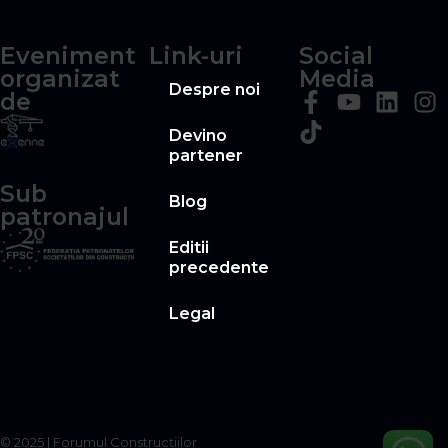
Eveniment
Link-uri
Social
organizat
Media
Despre noi
de
Devino
partener
Sub
Blog
patronajul
Editii
precedente
Legal
© 2025 | Forumul Construcţiilor