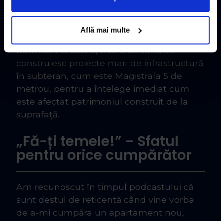
Prin intermediul sateliților și imaginilor
radar (SAR) de înaltă rezoluție, ei pot
Află mai multe
măsura tasări la nivel milimetric. Aceste
date sunt cruciale, mai ales când se
construiesc proiecte mari de infrastructură
în subteran, cum este Magistrala 5 de
metrou, pentru a înțelege imediat cum
este afectat patrimoniul construit de la
suprafață.
„Fă-ți temele!” – Sfatul
pentru orice cumpărător
Am recunoscut în timpul podcastului că
sunt destul de reticentă când vine vorba
de a-mi cumpăra un apartament nou,