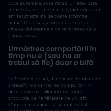
voce puternică, autentică și un lider care
refuză să accepte scuza că „dintotdeauna
am făcut asta, nu se poate schimba
nimic”. Din discuția noastră am extras
câteva idei esențiale pe care vreau să le
împart cu voi.
Urmărirea comportării în
timp nu e (sau nu ar
trebui să fie) doar o bifă
În România, există, din păcate, tendința de
a transforma urmărirea comportării în
timp a construcțiilor într-o simplă
producție de hârtii lăsate pe un raft.
Mariana a subliniat că scopul real al
monitorizării nu este să constate o