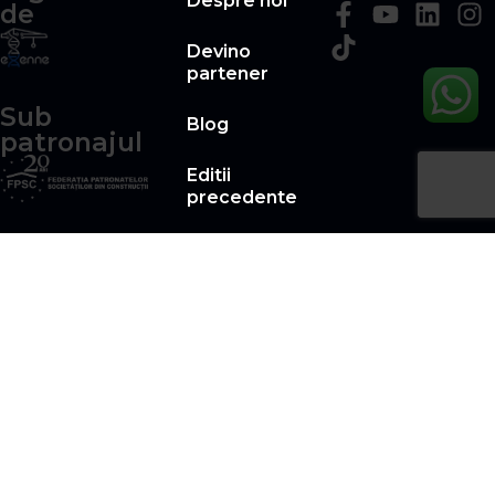
Despre noi
de
Devino
partener
Sub
Blog
patronajul
Editii
precedente
Legal
© 2025 | Forumul Construcţiilor