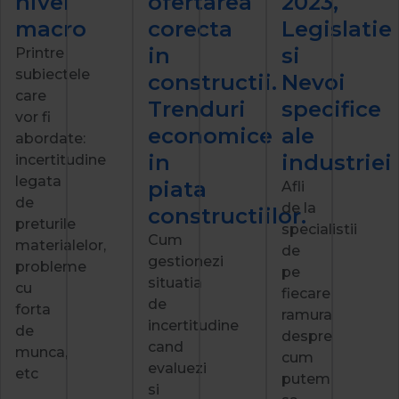
nivel
ofertarea
2023,
macro
corecta
Legislatie
in
si
Printre
subiectele
constructii.
Nevoi
care
Trenduri
specifice
vor fi
economice
ale
abordate:
in
industriei
incertitudine
legata
piata
Afli
de
de la
constructiilor.
preturile
specialistii
Cum
materialelor,
de
gestionezi
probleme
pe
situatia
cu
fiecare
de
forta
ramura
incertitudine
de
despre
cand
munca,
cum
evaluezi
etc
putem
si