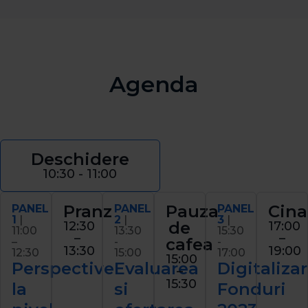
Agenda
Deschidere
10:30 - 11:00
Pranz
Pauza
Cina
PANEL
PANEL
PANEL
1
|
2
|
3
|
de
12:30
17:00
11:00
13:30
15:30
–
–
cafea
–
-
-
13:30
19:00
12:30
15:00
17:00
15:00
Perspective
Evaluarea
Digitalizar
–
15:30
la
si
Fonduri