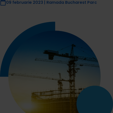
09 februarie 2023 | Ramada Bucharest Parc