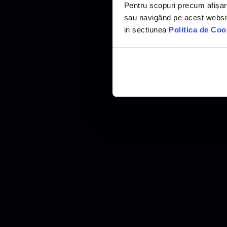
Pentru scopuri precum afișar
sau navigând pe acest website
in sectiunea
Politica de Coo